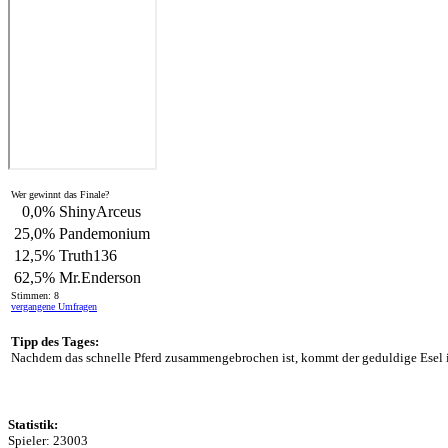
Wer gewinnt das Finale?
0,0%
ShinyArceus
25,0%
Pandemonium
12,5%
Truth136
62,5%
Mr.Enderson
Stimmen: 8
vergangene Umfragen
Tipp des Tages:
Nachdem das schnelle Pferd zusammengebrochen ist, kommt der geduldige Esel in
Statistik:
Spieler: 23003