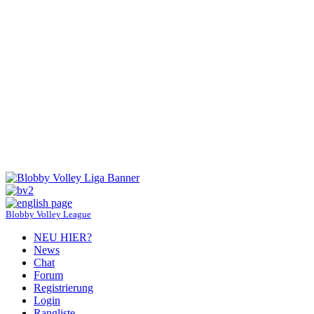
Blobby Volley League
NEU HIER?
News
Chat
Forum
Registrierung
Login
Rangliste