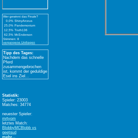
Wer gewinnt das Finale?
0,0%
ShinyArceus
25,0%
Pandemonium
12,5%
Truth136
62,5%
Mr.Enderson
Stimmen: 8
vergangene Umfragen
Tipp des Tages:
Nachdem das schnelle
Pferd
zusammengebrochen
ist, kommt der geduldige
Esel ins Ziel...
Statistik:
Spieler: 23003
Matches: 34774
neuester Spieler:
mrtyom
letztes Match:
BlobbyMCBlobb vs
geetgud
mehr...