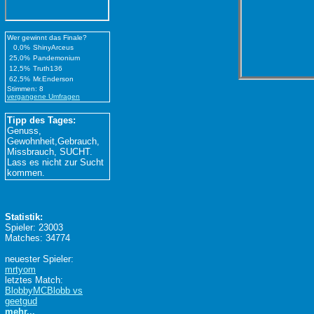
Wer gewinnt das Finale?
0,0%
ShinyArceus
25,0%
Pandemonium
12,5%
Truth136
62,5%
Mr.Enderson
Stimmen: 8
vergangene Umfragen
Tipp des Tages:
Genuss,
Gewohnheit,Gebrauch,
Missbrauch, SUCHT.
Lass es nicht zur Sucht
kommen.
Statistik:
Spieler: 23003
Matches: 34774
neuester Spieler:
mrtyom
letztes Match:
BlobbyMCBlobb vs
geetgud
mehr...