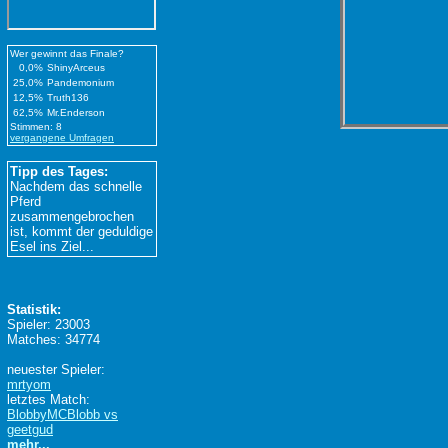
Wer gewinnt das Finale?
0,0%
ShinyArceus
25,0%
Pandemonium
12,5%
Truth136
62,5%
Mr.Enderson
Stimmen: 8
vergangene Umfragen
Tipp des Tages:
Nachdem das schnelle
Pferd
zusammengebrochen
ist, kommt der geduldige
Esel ins Ziel...
Statistik:
Spieler: 23003
Matches: 34774
neuester Spieler:
mrtyom
letztes Match:
BlobbyMCBlobb vs
geetgud
mehr...