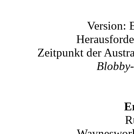
Version: 
Herausforde
Zeitpunkt der Austr
Blobby-
E
R
Waynesworl