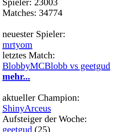
Spieler: 23003
Matches: 34774
neuester Spieler:
mrtyom
letztes Match:
BlobbyMCBlobb vs geetgud
mehr...
aktueller Champion:
ShinyArceus
Aufsteiger der Woche:
geetgud
(25)