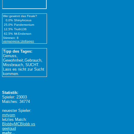
Wer gewinnt das Finale?
0,0%
ShinyArceus
25,0%
Pandemonium
12,5%
Truth136
62,5%
Mr.Enderson
Stimmen: 8
vergangene Umfragen
Tipp des Tages:
Genuss,
Gewohnheit,Gebrauch,
Missbrauch, SUCHT.
Lass es nicht zur Sucht
kommen.
Statistik:
Spieler: 23003
Matches: 34774
neuester Spieler:
mrtyom
letztes Match:
BlobbyMCBlobb vs
geetgud
mehr...