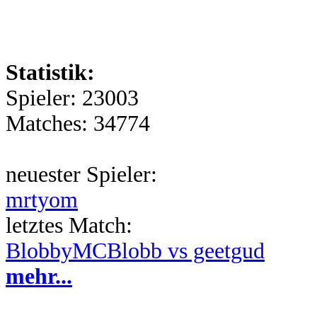
Statistik:
Spieler: 23003
Matches: 34774
neuester Spieler:
mrtyom
letztes Match:
BlobbyMCBlobb vs geetgud
mehr...