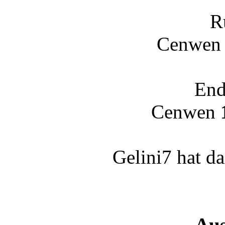
R
Cenwen 8
End
Cenwen
Gelini7 hat d
Au