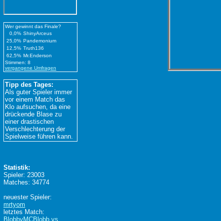
Wer gewinnt das Finale?
0,0%
ShinyArceus
25,0%
Pandemonium
12,5%
Truth136
62,5%
Mr.Enderson
Stimmen: 8
vergangene Umfragen
Tipp des Tages:
Als guter Spieler immer
vor einem Match das
Klo aufsuchen, da eine
drückende Blase zu
einer drastischen
Verschlechterung der
Spielweise führen kann.
Statistik:
Spieler: 23003
Matches: 34774
neuester Spieler:
mrtyom
letztes Match:
BlobbyMCBlobb vs