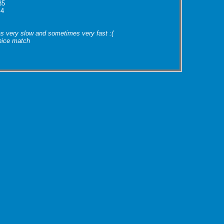
85
 4
s very slow and sometimes very fast :(
nice match