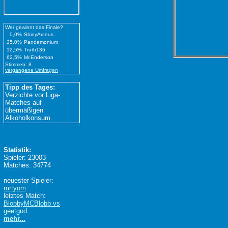
Wer gewinnt das Finale?
0,0%
ShinyArceus
25,0%
Pandemonium
12,5%
Truth136
62,5%
Mr.Enderson
Stimmen: 8
vergangene Umfragen
Tipp des Tages:
Verzichte vor Liga-
Matches auf
übermäßigen
Alkoholkonsum.
Statistik:
Spieler: 23003
Matches: 34774
neuester Spieler:
mrtyom
letztes Match:
BlobbyMCBlobb vs
geetgud
mehr...