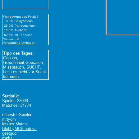
Wer gewinnt das Finale?
0,0%
ShinyArceus
25,0%
Pandemonium
12,5%
Truth136
62,5%
Mr.Enderson
Stimmen: 8
vergangene Umfragen
Tipp des Tages:
Genuss,
Gewohnheit,Gebrauch,
Missbrauch, SUCHT.
Lass es nicht zur Sucht
kommen.
Statistik:
Spieler: 23003
Matches: 34774
neuester Spieler:
mrtyom
letztes Match:
BlobbyMCBlobb vs
geetgud
mehr...