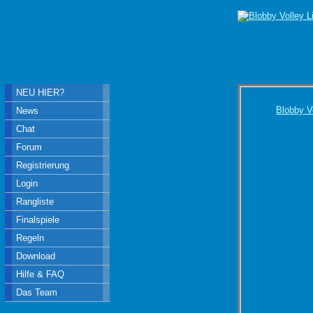
NEU HIER?
Blobby V
News
Chat
Forum
Registrierung
Login
Rangliste
Finalspiele
Regeln
Download
Hilfe & FAQ
Das Team