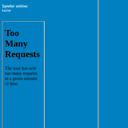
Spieler online:
keine