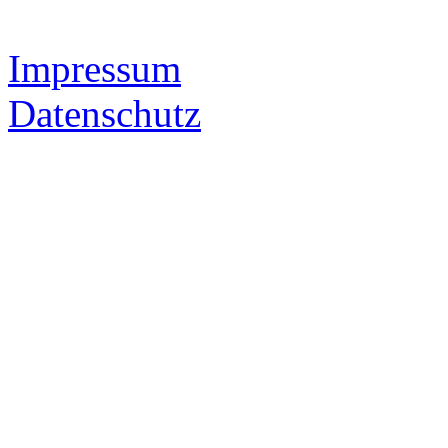
Impressum
Datenschutz