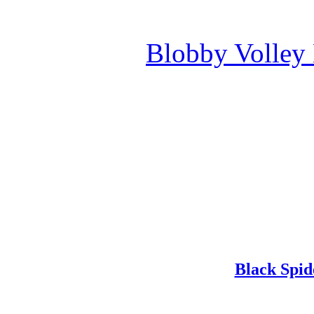
Blobby Volley
Black Spid