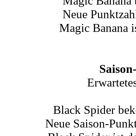
Magic Banana 
Neue Punktzah
Magic Banana is
Saison
Erwartete
Black Spider be
Neue Saison-Punkt