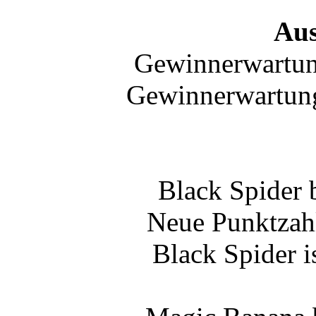
Au
Gewinnerwartun
Gewinnerwartun
Black Spider
Neue Punktzahl
Black Spider i