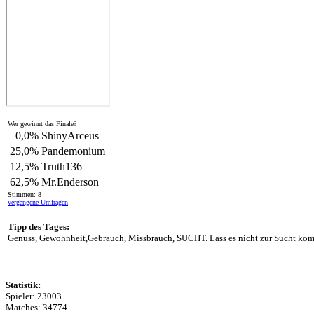
Wer gewinnt das Finale?
0,0%
ShinyArceus
25,0%
Pandemonium
12,5%
Truth136
62,5%
Mr.Enderson
Stimmen: 8
vergangene Umfragen
Tipp des Tages:
Genuss, Gewohnheit,Gebrauch, Missbrauch, SUCHT. Lass es nicht zur Sucht ko
Statistik:
Spieler: 23003
Matches: 34774