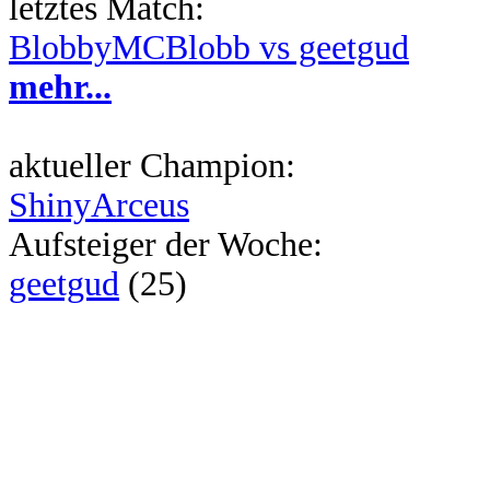
letztes Match:
BlobbyMCBlobb vs geetgud
mehr...
aktueller Champion:
ShinyArceus
Aufsteiger der Woche:
geetgud
(25)