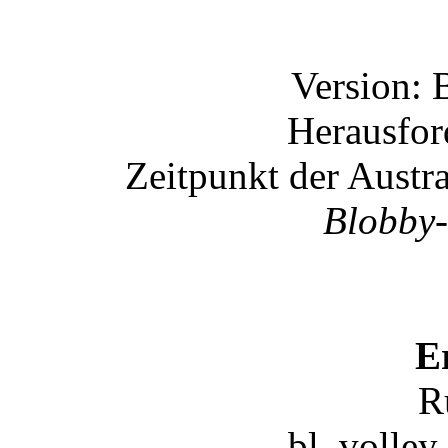
Version: 
Herausford
Zeitpunkt der Austr
Blobby-
E
R
bl. volley