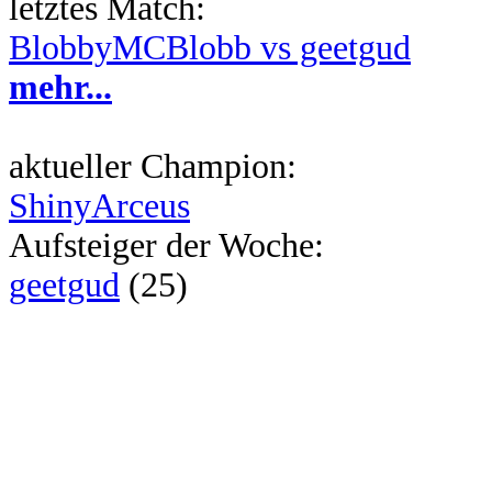
letztes Match:
BlobbyMCBlobb vs geetgud
mehr...
aktueller Champion:
ShinyArceus
Aufsteiger der Woche:
geetgud
(25)