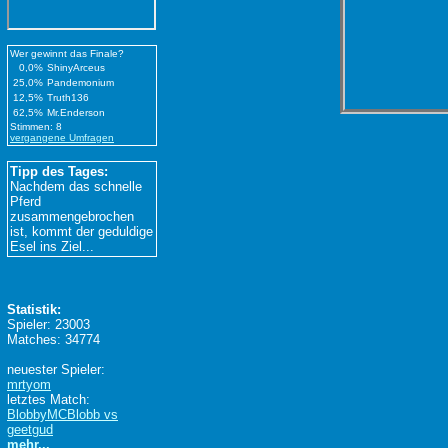
Wer gewinnt das Finale?
0,0%
ShinyArceus
25,0%
Pandemonium
12,5%
Truth136
62,5%
Mr.Enderson
Stimmen: 8
vergangene Umfragen
Tipp des Tages:
Nachdem das schnelle
Pferd
zusammengebrochen
ist, kommt der geduldige
Esel ins Ziel...
Statistik:
Spieler: 23003
Matches: 34774
neuester Spieler:
mrtyom
letztes Match:
BlobbyMCBlobb vs
geetgud
mehr...