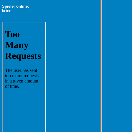
Spieler online:
keine