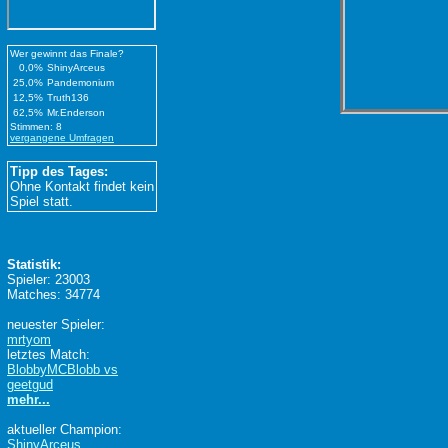
Wer gewinnt das Finale?
0,0%
ShinyArceus
25,0%
Pandemonium
12,5%
Truth136
62,5%
Mr.Enderson
Stimmen: 8
vergangene Umfragen
Tipp des Tages:
Ohne Kontakt findet kein
Spiel statt.
Statistik:
Spieler: 23003
Matches: 34774
neuester Spieler:
mrtyom
letztes Match:
BlobbyMCBlobb vs
geetgud
mehr...
aktueller Champion:
ShinyArceus