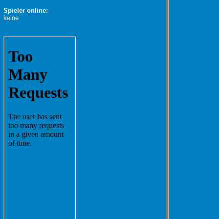
Spieler online:
keine