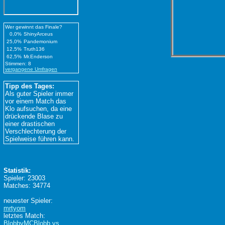
Wer gewinnt das Finale?
0,0%
ShinyArceus
25,0%
Pandemonium
12,5%
Truth136
62,5%
Mr.Enderson
Stimmen: 8
vergangene Umfragen
Tipp des Tages:
Als guter Spieler immer
vor einem Match das
Klo aufsuchen, da eine
drückende Blase zu
einer drastischen
Verschlechterung der
Spielweise führen kann.
Statistik:
Spieler: 23003
Matches: 34774
neuester Spieler:
mrtyom
letztes Match:
BlobbyMCBlobb vs