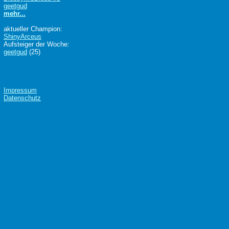
geetgud
mehr...
aktueller Champion:
ShinyArceus
Aufsteiger der Woche:
geetgud
(25)
Impressum
Datenschutz