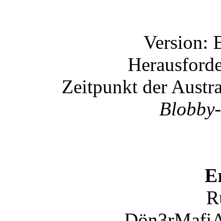
Version: 
Herausford
Zeitpunkt der Austr
Blobby-
E
R
Dön3rMafiA