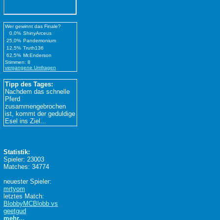
Wer gewinnt das Finale?
0,0%
ShinyArceus
25,0%
Pandemonium
12,5%
Truth136
62,5%
Mr.Enderson
Stimmen: 8
vergangene Umfragen
Tipp des Tages:
Nachdem das schnelle
Pferd
zusammengebrochen
ist, kommt der geduldige
Esel ins Ziel...
Statistik:
Spieler: 23003
Matches: 34774
neuester Spieler:
mrtyom
letztes Match:
BlobbyMCBlobb vs
geetgud
mehr...