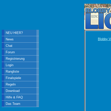
NEU HIER?
Blobby V
News
Chat
Forum
Registrierung
Login
Rangliste
Finalspiele
Regeln
Download
Hilfe & FAQ
Das Team