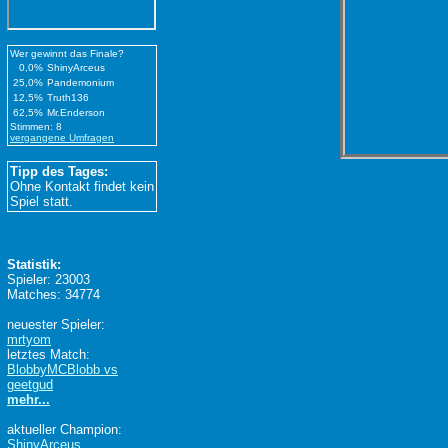
Wer gewinnt das Finale?
0,0%
ShinyArceus
25,0%
Pandemonium
12,5%
Truth136
62,5%
Mr.Enderson
Stimmen: 8
vergangene Umfragen
Tipp des Tages:
Ohne Kontakt findet kein
Spiel statt.
Statistik:
Spieler: 23003
Matches: 34774
neuester Spieler:
mrtyom
letztes Match:
BlobbyMCBlobb vs
geetgud
mehr...
aktueller Champion:
ShinyArceus