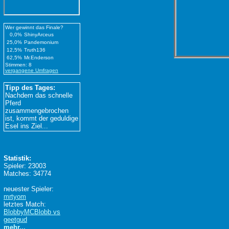
Wer gewinnt das Finale?
0,0%
ShinyArceus
25,0%
Pandemonium
12,5%
Truth136
62,5%
Mr.Enderson
Stimmen: 8
vergangene Umfragen
Tipp des Tages:
Nachdem das schnelle
Pferd
zusammengebrochen
ist, kommt der geduldige
Esel ins Ziel...
Statistik:
Spieler: 23003
Matches: 34774
neuester Spieler:
mrtyom
letztes Match:
BlobbyMCBlobb vs
geetgud
mehr...