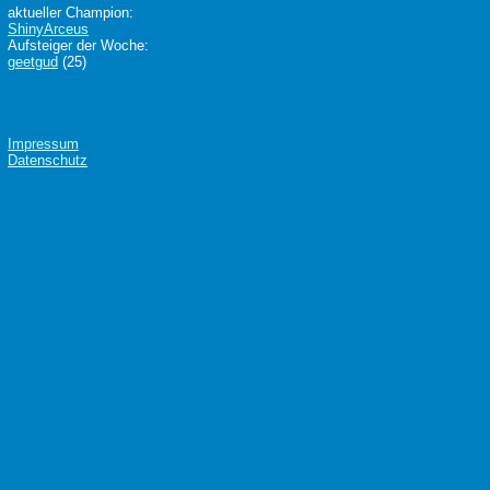
aktueller Champion:
ShinyArceus
Aufsteiger der Woche:
geetgud
(25)
Impressum
Datenschutz