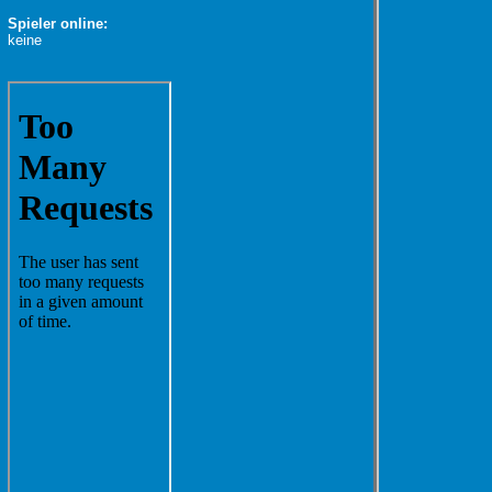
Spieler online:
keine