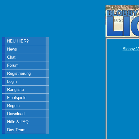
NEU HIER?
Blobby V
News
Chat
Forum
Registrierung
Login
Rangliste
Finalspiele
Regeln
Download
Hilfe & FAQ
Das Team