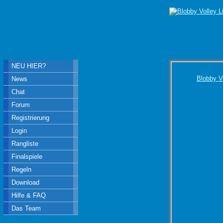
NEU HIER?
Blobby V
News
Chat
Forum
Registrierung
Login
Rangliste
Finalspiele
Regeln
Download
Hilfe & FAQ
Das Team