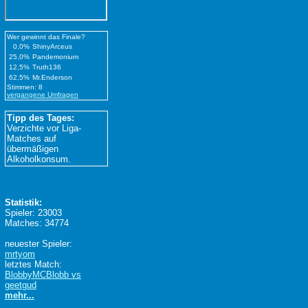
Wer gewinnt das Finale?
0,0%
ShinyArceus
25,0%
Pandemonium
12,5%
Truth136
62,5%
Mr.Enderson
Stimmen: 8
vergangene Umfragen
Tipp des Tages:
Verzichte vor Liga-
Matches auf
übermäßigen
Alkoholkonsum.
Statistik:
Spieler: 23003
Matches: 34774
neuester Spieler:
mrtyom
letztes Match:
BlobbyMCBlobb vs
geetgud
mehr...