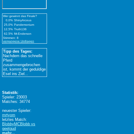
Wer gewinnt das Finale?
0,0%
ShinyArceus
25,0%
Pandemonium
12,5%
Truth136
62,5%
Mr.Enderson
Stimmen: 8
vergangene Umfragen
Tipp des Tages:
Nachdem das schnelle
Pferd
zusammengebrochen
ist, kommt der geduldige
Esel ins Ziel...
Statistik:
Spieler: 23003
Matches: 34774
neuester Spieler:
mrtyom
letztes Match:
BlobbyMCBlobb vs
geetgud
mehr...