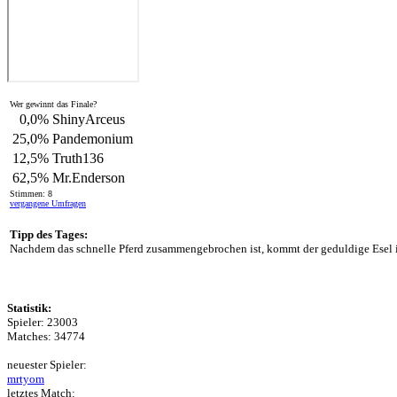
Wer gewinnt das Finale?
0,0%
ShinyArceus
25,0%
Pandemonium
12,5%
Truth136
62,5%
Mr.Enderson
Stimmen: 8
vergangene Umfragen
Tipp des Tages:
Nachdem das schnelle Pferd zusammengebrochen ist, kommt der geduldige Esel in
Statistik:
Spieler: 23003
Matches: 34774
neuester Spieler:
mrtyom
letztes Match: