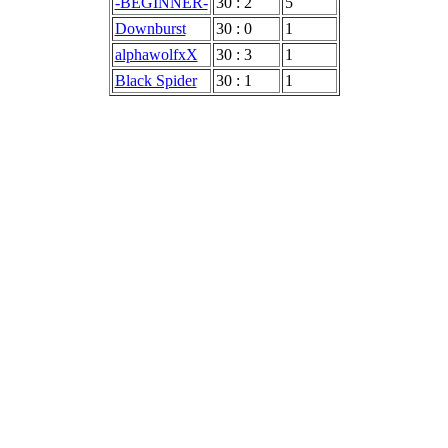
-BEGINNER-
30 : 2
5
Downburst
30 : 0
1
alphawolfxX
30 : 3
1
Black Spider
30 : 1
1