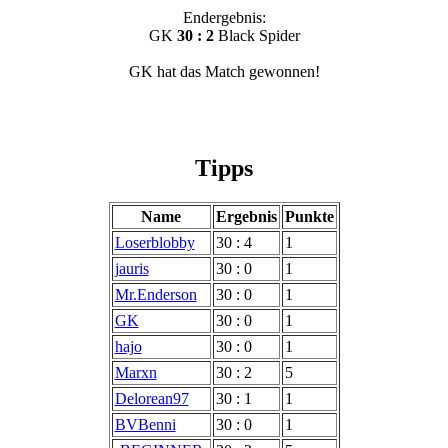
Endergebnis:
GK
30 : 2
Black Spider
GK hat das Match gewonnen!
Tipps
Name
Ergebnis
Punkte
Loserblobby
30 : 4
1
jauris
30 : 0
1
Mr.Enderson
30 : 0
1
GK
30 : 0
1
hajo
30 : 0
1
Marxn
30 : 2
5
Delorean97
30 : 1
1
BVBenni
30 : 0
1