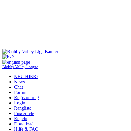
Blobby Volley League
NEU HIER?
News
Chat
Forum
Registrierung
Login
Rangliste
Finalspiele
Regeln
Download
Hilfe & FAQ