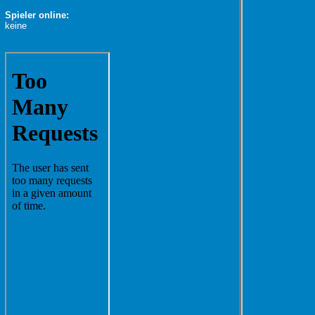
Spieler online:
keine