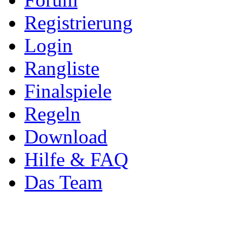
Registrierung
Login
Rangliste
Finalspiele
Regeln
Download
Hilfe & FAQ
Das Team