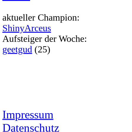
aktueller Champion:
ShinyArceus
Aufsteiger der Woche:
geetgud
(25)
Impressum
Datenschutz