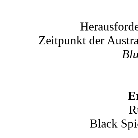
Herausforde
Zeitpunkt der Austr
Bl
E
R
Black Spi