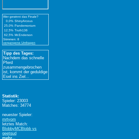
Wer gewinnt das Finale?
0,0%
ShinyArceus
25,0%
Pandemonium
12,5%
Truth136
62,5%
Mr.Enderson
Stimmen: 8
vergangene Umfragen
Tipp des Tages:
Nachdem das schnelle
Pferd
zusammengebrochen
ist, kommt der geduldige
Esel ins Ziel...
Statistik:
Spieler: 23003
Matches: 34774
neuester Spieler:
mrtyom
letztes Match:
BlobbyMCBlobb vs
geetgud
mehr...