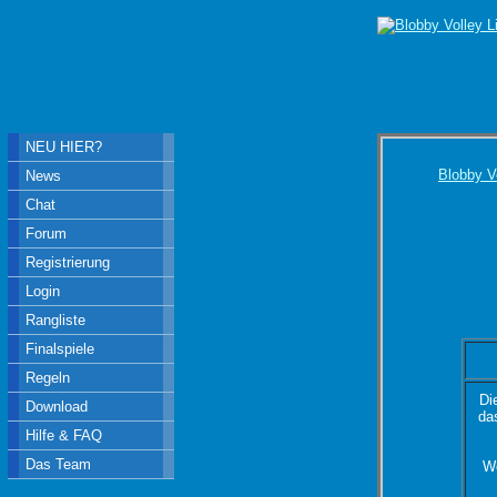
NEU HIER?
Blobby V
News
Chat
Forum
Registrierung
Login
Rangliste
Finalspiele
Regeln
Di
Download
da
Hilfe & FAQ
Das Team
We