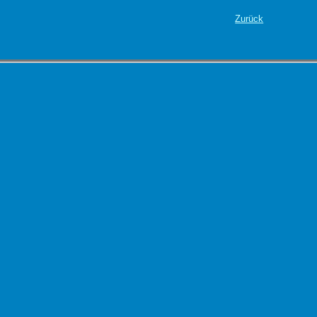
Zurück