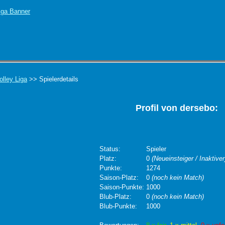
olley Liga
>> Spielerdetails
Profil von dersebo:
Status:
Spieler
Platz:
0
(Neueinsteiger / Inaktiver
Punkte:
1274
Saison-Platz:
0
(noch kein Match)
Saison-Punkte:
1000
Blub-Platz:
0
(noch kein Match)
Blub-Punkte:
1000