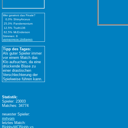
Wer gewinnt das Finale?
0,0%
ShinyArceus
25,0%
Pandemonium
12,5%
Truth136
62,5%
Mr.Enderson
Stimmen: 8
vergangene Umfragen
Tipp des Tages:
Als guter Spieler immer
vor einem Match das
Klo aufsuchen, da eine
drückende Blase zu
einer drastischen
Verschlechterung der
Spielweise führen kann.
Statistik:
Spieler: 23003
Matches: 34774
neuester Spieler:
mrtyom
letztes Match:
BlobbyMCBlobb vs