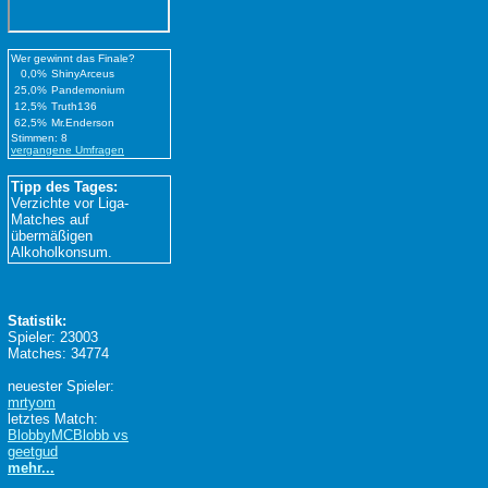
Wer gewinnt das Finale?
0,0%
ShinyArceus
25,0%
Pandemonium
12,5%
Truth136
62,5%
Mr.Enderson
Stimmen: 8
vergangene Umfragen
Tipp des Tages:
Verzichte vor Liga-
Matches auf
übermäßigen
Alkoholkonsum.
Statistik:
Spieler: 23003
Matches: 34774
neuester Spieler:
mrtyom
letztes Match:
BlobbyMCBlobb vs
geetgud
mehr...