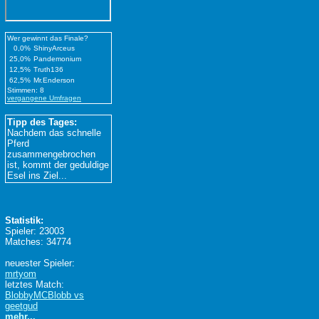
Wer gewinnt das Finale?
0,0%
ShinyArceus
25,0%
Pandemonium
12,5%
Truth136
62,5%
Mr.Enderson
Stimmen: 8
vergangene Umfragen
Tipp des Tages:
Nachdem das schnelle
Pferd
zusammengebrochen
ist, kommt der geduldige
Esel ins Ziel...
Statistik:
Spieler: 23003
Matches: 34774
neuester Spieler:
mrtyom
letztes Match:
BlobbyMCBlobb vs
geetgud
mehr...