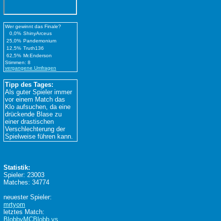
Wer gewinnt das Finale?
0,0%
ShinyArceus
25,0%
Pandemonium
12,5%
Truth136
62,5%
Mr.Enderson
Stimmen: 8
vergangene Umfragen
Tipp des Tages:
Als guter Spieler immer
vor einem Match das
Klo aufsuchen, da eine
drückende Blase zu
einer drastischen
Verschlechterung der
Spielweise führen kann.
Statistik:
Spieler: 23003
Matches: 34774
neuester Spieler:
mrtyom
letztes Match:
BlobbyMCBlobb vs