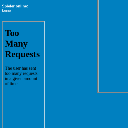
Spieler online:
keine