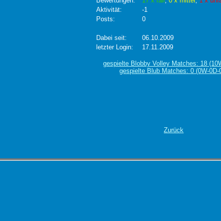
Bewertungen:
17 x fair
,
0 x mittel
,
1 x unfa
Aktivität:
-1
Posts:
0
Dabei seit:
06.10.2009
letzter Login:
17.11.2009
gespielte Blobby Volley Matches: 18 (10
gespielte Blub Matches: 0 (0W-0D-
Zurück