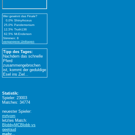
Wer gewinnt das Finale?
0,0%
ShinyArceus
25,0%
Pandemonium
12,5%
Truth136
62,5%
Mr.Enderson
Stimmen: 8
vergangene Umfragen
Tipp des Tages:
Nachdem das schnelle
Pferd
zusammengebrochen
ist, kommt der geduldige
Esel ins Ziel...
Statistik:
Spieler: 23003
Matches: 34774
neuester Spieler:
mrtyom
letztes Match:
BlobbyMCBlobb vs
geetgud
mehr...