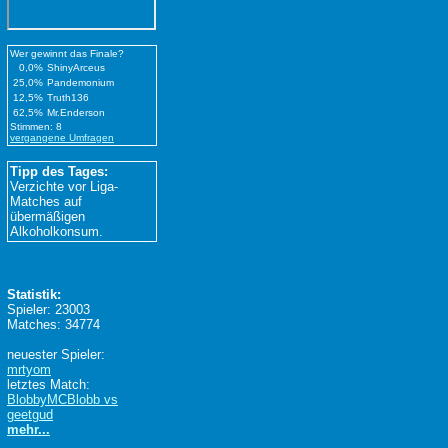
Wer gewinnt das Finale?
0,0%
ShinyArceus
25,0%
Pandemonium
12,5%
Truth136
62,5%
Mr.Enderson
Stimmen: 8
vergangene Umfragen
Tipp des Tages:
Verzichte vor Liga-
Matches auf
übermäßigen
Alkoholkonsum.
Statistik:
Spieler: 23003
Matches: 34774
neuester Spieler:
mrtyom
letztes Match:
BlobbyMCBlobb vs
geetgud
mehr...