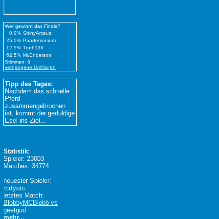
Wer gewinnt das Finale?
0,0%
ShinyArceus
25,0%
Pandemonium
12,5%
Truth136
62,5%
Mr.Enderson
Stimmen: 8
vergangene Umfragen
Tipp des Tages:
Nachdem das schnelle
Pferd
zusammengebrochen
ist, kommt der geduldige
Esel ins Ziel...
Statistik:
Spieler: 23003
Matches: 34774
neuester Spieler:
mrtyom
letztes Match:
BlobbyMCBlobb vs
geetgud
mehr...