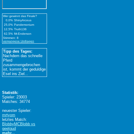
Wer gewinnt das Finale?
0,0%
ShinyArceus
25,0%
Pandemonium
12,5%
Truth136
62,5%
Mr.Enderson
Stimmen: 8
vergangene Umfragen
Tipp des Tages:
Nachdem das schnelle
Pferd
zusammengebrochen
ist, kommt der geduldige
Esel ins Ziel...
Statistik:
Spieler: 23003
Matches: 34774
neuester Spieler:
mrtyom
letztes Match:
BlobbyMCBlobb vs
geetgud
mehr...