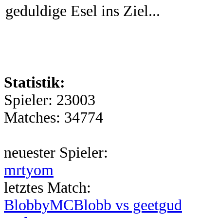
geduldige Esel ins Ziel...
Statistik:
Spieler: 23003
Matches: 34774
neuester Spieler:
mrtyom
letztes Match:
BlobbyMCBlobb vs geetgud