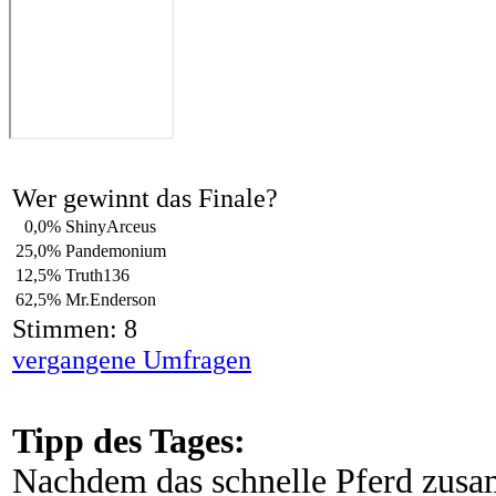
Wer gewinnt das Finale?
0,0%
ShinyArceus
25,0%
Pandemonium
12,5%
Truth136
62,5%
Mr.Enderson
Stimmen: 8
vergangene Umfragen
Tipp des Tages:
Nachdem das schnelle Pferd zus