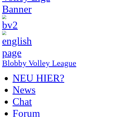
Blobby Volley League
NEU HIER?
News
Chat
Forum