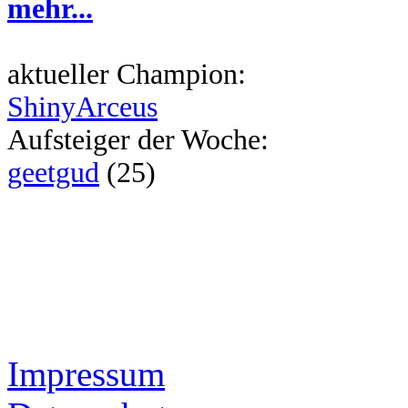
mehr...
aktueller Champion:
ShinyArceus
Aufsteiger der Woche:
geetgud
(25)
Impressum