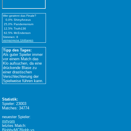
Wer gewinnt das Finale?
0,0%
ShinyArceus
25,0%
Pandemonium
12,5%
Truth136
62,5%
Mr.Enderson
Stimmen: 8
vergangene Umfragen
Tipp des Tages:
Als guter Spieler immer
vor einem Match das
Klo aufsuchen, da eine
drückende Blase zu
einer drastischen
Verschlechterung der
Spielweise führen kann.
Statistik:
Spieler: 23003
Matches: 34774
neuester Spieler:
mrtyom
letztes Match:
BlobbyMCBlobb vs