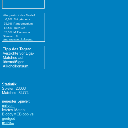
Wer gewinnt das Finale?
0,0%
ShinyArceus
25,0%
Pandemonium
12,5%
Truth136
62,5%
Mr.Enderson
Stimmen: 8
vergangene Umfragen
Tipp des Tages:
Verzichte vor Liga-
Matches auf
übermäßigen
Alkoholkonsum.
Statistik:
Spieler: 23003
Matches: 34774
neuester Spieler:
mrtyom
letztes Match:
BlobbyMCBlobb vs
geetgud
mehr...