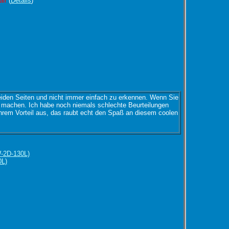
air
(
Details
)
beiden Seiten und nicht immer einfach zu erkennen. Wenn Sie
g machen. Ich habe noch niemals schlechte Beurteilungen
hrem Vorteil aus, das raubt echt den Spaß an diesem coolen
W-2D-130L)
0L)