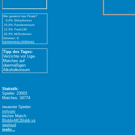
Wer gewinnt das Finale?
0,0%
ShinyArceus
25,0%
Pandemonium
12,5%
Truth136
62,5%
Mr.Enderson
Stimmen: 8
vergangene Umfragen
Tipp des Tages:
Verzichte vor Liga-
Matches auf
übermäßigen
Alkoholkonsum.
Statistik:
Spieler: 23003
Matches: 34774
neuester Spieler:
mrtyom
letztes Match:
BlobbyMCBlobb vs
geetgud
mehr...