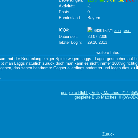
Bewertungen:
213 x fair
,
3 x mittel
,
1 x unf
Aktivität:
-1
Posts:
0
Bundesland:
Bayern
ICQ#:
483915271
ADD
MSG
Dabei seit:
23.07.2008
letzter Login:
29.10.2013
weitere Infos:
gsam mit der Beurteilung einiger Spiele wegen Laggs , Laggs geschehen auf 
gibt man Laggs natürlich zurück doch man kann es nicht immer 100%ig richti
eben, das sehen bestimmte Gegner allerdings anderster und legen dies zu i
.
gespielte Blobby Volley Matches: 217 (85
gespielte Blub Matches: 0 (0W-0D-
Zurück